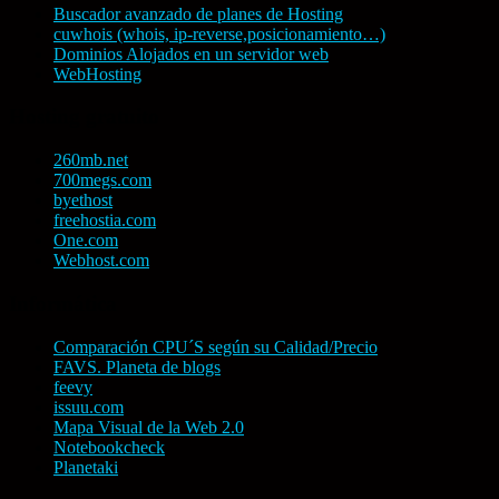
Buscador avanzado de planes de Hosting
cuwhois (whois, ip-reverse,posicionamiento…)
Dominios Alojados en un servidor web
WebHosting
Hosting gratuito
260mb.net
700megs.com
byethost
freehostia.com
One.com
Webhost.com
Informática
Comparación CPU´S según su Calidad/Precio
FAVS. Planeta de blogs
feevy
issuu.com
Mapa Visual de la Web 2.0
Notebookcheck
Planetaki