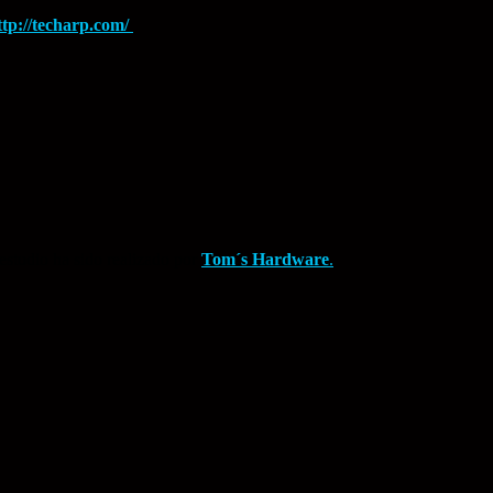
ttp://techarp.com/
estudio ha sido realizado por
Tom´s Hardware
.