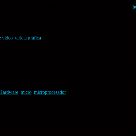
as tarjetas gráficas más habituales. Este estudio ha sido realizado por
h
e vídeo
,
tarjeta gráfica
ales modelos de microprocesadores, tanto de Intel como de AMD. Este 
Hardware
,
micro
,
microprocesador