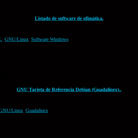
grama para GNU/Linux que realice una determinada función ofimática, p
Listado de software de ofimática.
L
,
GNU/Linux
,
Software Windows
 Wolf.
uso más frecuente.
GNU Tarjeta de Referencia Debian (Guadalinex)..
GNU/Linux
,
Guadalinex