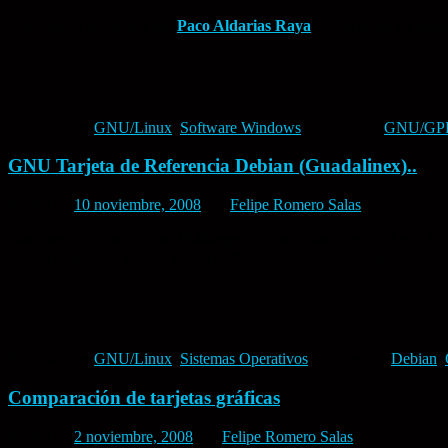
Documento elaborado por
Paco Aldarias Raya
. Si necesitas un pro
Publicado en
GNU/Linux
,
Software Windows
|
Etiquetado
GNU/GP
GNU Tarjeta de Referencia Debian (Guadalinex)..
Posted on
10 noviembre, 2008
por
Felipe Romero Salas
Documento elaborado por
W.Borgert
, y traducido al español por
G.
Es una especie de chuleta de los comandos, archivos y programas de 
Publicado en
GNU/Linux
,
Sistemas Operativos
|
Etiquetado
Debian
,
Comparación de tarjetas gráficas
Posted on
2 noviembre, 2008
por
Felipe Romero Salas