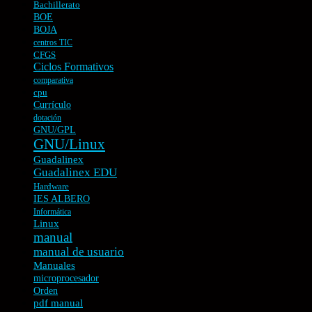
Bachillerato
BOE
BOJA
centros TIC
CFGS
Ciclos Formativos
comparativa
cpu
Currículo
dotación
GNU/GPL
GNU/Linux
Guadalinex
Guadalinex EDU
Hardware
IES ALBERO
Informática
Linux
manual
manual de usuario
Manuales
microprocesador
Orden
pdf manual