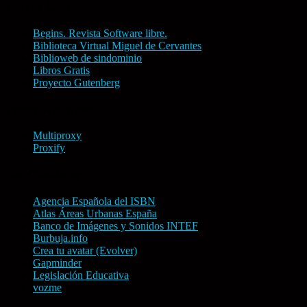
Libros Libres
Begins. Revista Software libre.
Biblioteca Virtual Miguel de Cervantes
Biblioweb de sindominio
Libros Gratis
Proyecto Gutenberg
Proxy Anónimo
Multiproxy
Proxify
Sin Clasificar
Agencia Española del ISBN
Atlas Áreas Urbanas España
Banco de Imágenes y Sonidos INTEF
Burbuja.info
Crea tu avatar (Evolver)
Gapminder
Legislación Educativa
vozme