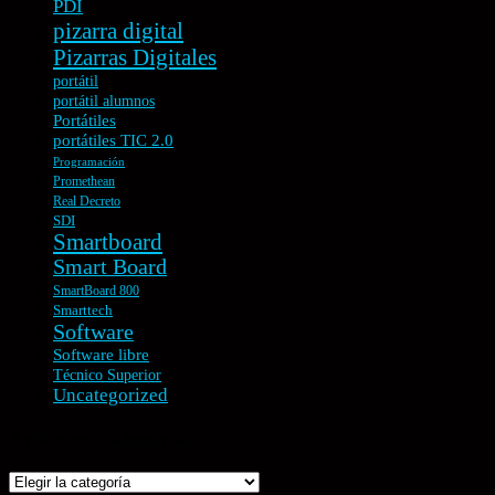
PDI
pizarra digital
Pizarras Digitales
portátil
portátil alumnos
Portátiles
portátiles TIC 2.0
Programación
Promethean
Real Decreto
SDI
Smartboard
Smart Board
SmartBoard 800
Smarttech
Software
Software libre
Técnico Superior
Uncategorized
Artículos: categorías
Artículos: