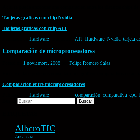
Aquí se puede encontrar una comparación entre los distintos chips de l
Tarjetas gráficas con chip Nvidia
Tarjetas gráficas con chip ATI
Publicado en
Hardware
|
Etiquetado
ATI
,
Hardware
,
Nvidia
,
tarjeta d
Comparación de microprocesadores
Posted on
1 noviembre, 2008
por
Felipe Romero Salas
En este enlace podemos consultar unos gráficos comparativos de actu
Comparación entre microprocesadores
Publicado en
Hardware
|
Etiquetado
comparación
,
comparativa
,
cpu
,
Buscar
ETIQUETAS
AlberoTIC
Andalucía