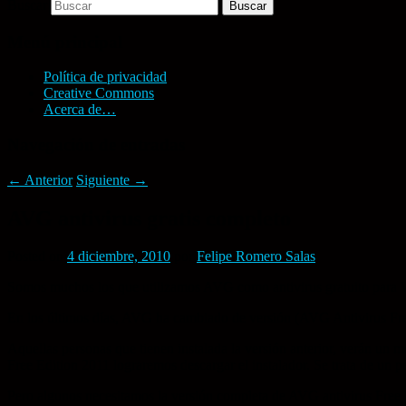
Buscar
Menú principal
Política de privacidad
Creative Commons
Acerca de…
Navegación de entradas
←
Anterior
Siguiente
→
AVG antivirus gratis completo
Posted on
4 diciembre, 2010
por
Felipe Romero Salas
Somos muchos los que utilizamos AVG como antivirus gratuito para
En los últimos días, AVG ha cambiado de versión (AVG Antivirus Fre
Aquellas personas que tienen instalada la versión anterior, verán un
Free Edition 2011 lograremos descargar el instalador. Se trata de un p
Pero algunos necesitamos la versión completa de AVG antivirus Free 