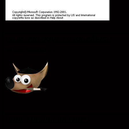
UD 09: RETOQUE FOTOGRÁFICO
con Gimp. Segunda Parte
UD10: EDICIÓN DE VÍDEO