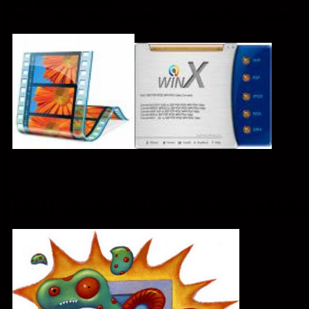
Con Windows Movie
Maker, WinX Video Converter, VLC, Media Player Classic…
UD 11: SEGURIDAD EN REDES. BÁSICO