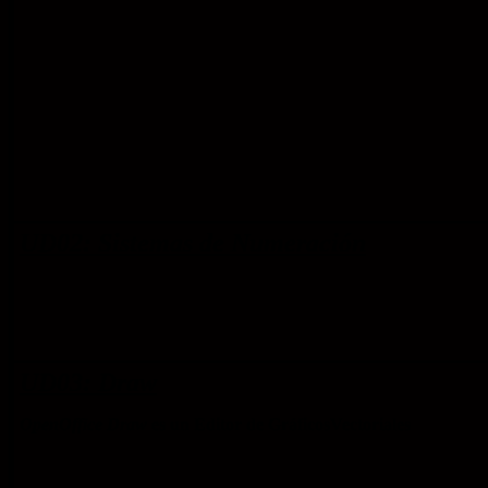
UD02: Sistemas de Numeración
UD03: Draw
OpenOffice Draw
es un Editor de GráficosVectoriales