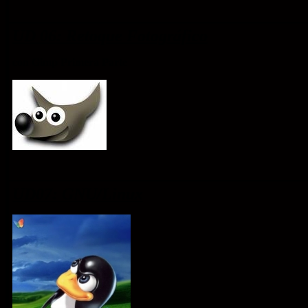
UD 06: Retoque Fotográfico
con Gim
p
Primera Parte
UD07: GNU/Linux