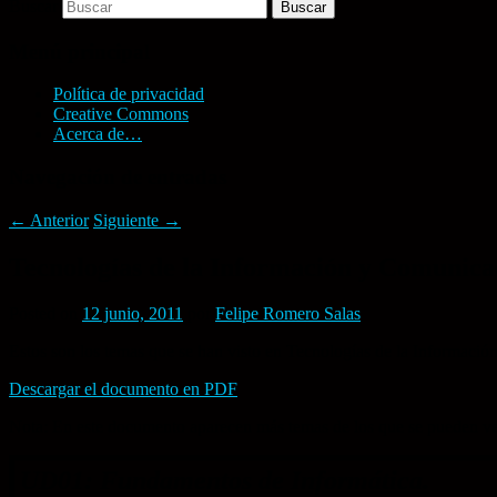
Buscar
Menú principal
Política de privacidad
Creative Commons
Acerca de…
Navegación de entradas
←
Anterior
Siguiente
→
Tecnologías de la Información y Comunicac
Posted on
12 junio, 2011
por
Felipe Romero Salas
Estos son los temas que se han visto en Tecnologías de la Informació
Descargar el documento en PDF
Nota: En este documento aparecen más temas de los que se pueden ver 
UD01: Fundamentos de Informática.