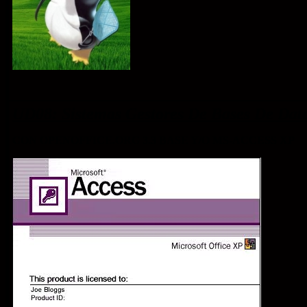
UD08: Sistemas Gestores De Bases De Dat
CON OPENOFFICE.ORG 3.3 BASE
Y/O MS-ACCESS XP