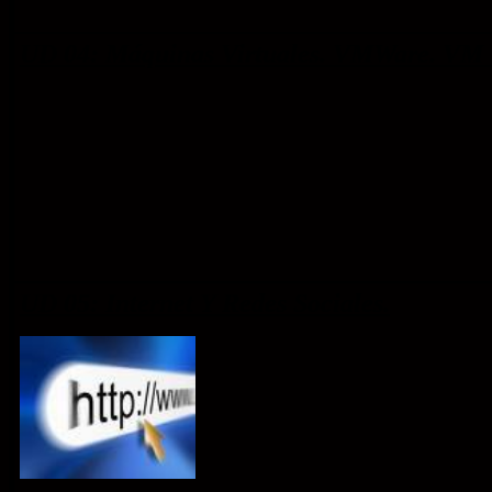
UD 04: Máquinas Virtuales.
VMWare. VM V
UD 05: Internet Y Redes Sociales.