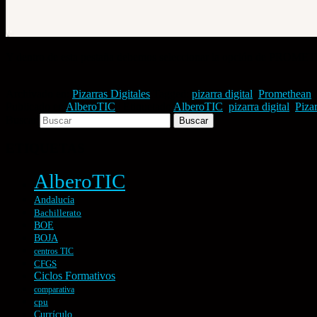
Y dentro de esta pestaña debemos seleccionar la opción de P
Archivado en:
Pizarras Digitales
Tagged:
pizarra digital
,
Promethean
,
Publicado en
AlberoTIC
|
Etiquetado
AlberoTIC
,
pizarra digital
,
Pizar
Buscar
ETIQUETAS
AlberoTIC
Andalucía
Bachillerato
BOE
BOJA
centros TIC
CFGS
Ciclos Formativos
comparativa
cpu
Currículo