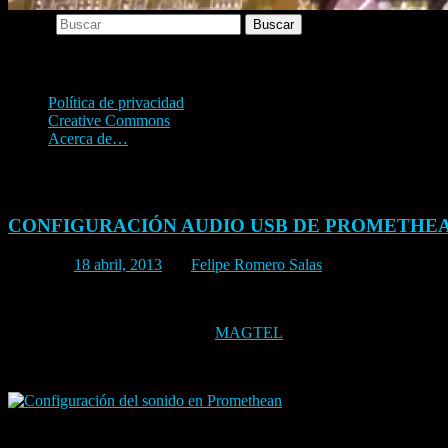
Buscar
Menú principal
Política de privacidad
Creative Commons
Acerca de…
Archivo por meses:
abril 2013
CONFIGURACIÓN AUDIO USB DE PROMETHE
Posted on
18 abril, 2013
por
Felipe Romero Salas
Texto e imágenes facilitados por
MAGTEL
.
Hay que seguir la siguiente ruta: SISTEMA > PREFERENCIAS >
Configuración del sonido en Promethean