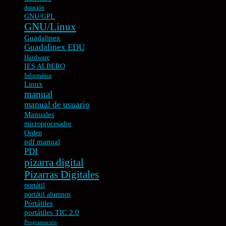
dotación
GNU/GPL
GNU/Linux
Guadalinex
Guadalinex EDU
Hardware
IES ALBERO
Informática
Linux
manual
manual de usuario
Manuales
microprocesador
Orden
pdf manual
PDI
pizarra digital
Pizarras Digitales
portátil
portátil alumnos
Portátiles
portátiles TIC 2.0
Programación