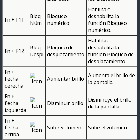
Habilita o
Bloq
Bloqueo
deshabilita la
Fn + F11
Núm
numérico
función Bloqueo
numérico.
Habilita o
Bloq
Bloqueo de
deshabilita la
Fn + F12
Despl
desplazamiento
función Bloqueo de
desplazamiento.
Fn +
Aumenta el brillo de
flecha
Aumentar brillo
la pantalla.
derecha
Fn +
Disminuye el brillo
flecha
Disminuir brillo
de la pantalla.
izquierda
Fn +
flecha
Subir volumen
Sube el volumen.
arriba