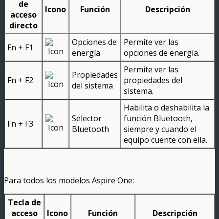
de
Icono
Función
Descripción
acceso
directo
Opciones de
Permite ver las
Fn + F1
energía
opciones de energía.
Permite ver las
Propiedades
Fn + F2
propiedades del
del sistema
sistema.
Habilita o deshabilita la
Selector
función Bluetooth,
Fn + F3
Bluetooth
siempre y cuando el
equipo cuente con ella.
Para todos los modelos Aspire One:
Tecla de
acceso
Icono
Función
Descripción