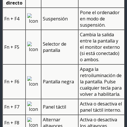
directo
Pone el ordenador
Fn + F4
Suspensión
en modo de
suspensión.
Cambia la salida
entre la pantalla y
Selector de
Fn + F5
el monitor externo
pantalla
(si está conectado)
o ambos.
Apaga la
retroiluminación de
Fn + F6
Pantalla negra
la pantalla. Pulse
cualquier tecla para
volver a habilitarla.
Activa o desactiva el
Fn + F7
Panel táctil
panel táctil interno.
Alternar
Activa o desactiva
Fn + F8
altavoces
los altavoces.