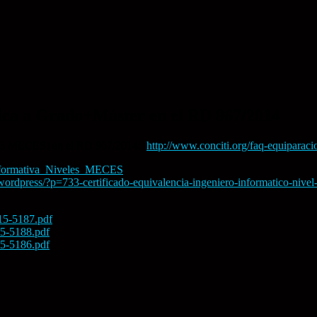
tica a Grado+Máster en el RD 967/2014
vel 3 MECES) en el RD 967/2014:
http://www.conciti.org/faq-equiparac
nformativa_Niveles_MECES
s/wordpress/?p=733-certificado-equivalencia-ingeniero-informatico-nive
15-5187.pdf
15-5188.pdf
15-5186.pdf