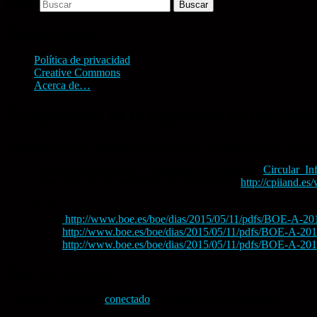
Buscar
Menú principal
Política de privacidad
Creative Commons
Acerca de…
Equiparación de la Ingeniería en Informá
Equiparación de la Ingeniería en Informática a Grado+Máster (Ni
Circular Informativa de la Universidad de Huelva:
Circular_I
Cómo solicitar un certificado de equivalencia:
http://cpiiand.e
BOE´S:
http://www.boe.es/boe/dias/2015/05/11/pdfs/BOE-A-20
http://www.boe.es/boe/dias/2015/05/11/pdfs/BOE-A-20
http://www.boe.es/boe/dias/2015/05/11/pdfs/BOE-A-20
Deja una respuesta
Lo siento, debes estar
conectado
para publicar un comentario.