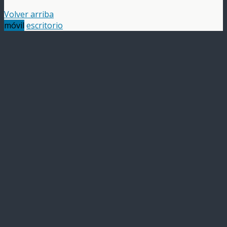
Volver arriba
móvil
escritorio