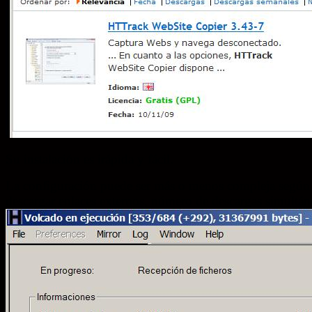
Su instalación es irápida y fácil.
La configuración puede ser más o menos compleja según lo
descargar enlaces externos, número de descargas simultá