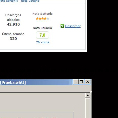
 que necesitemos (descargar solamente cierto tipo de archi
neas…).