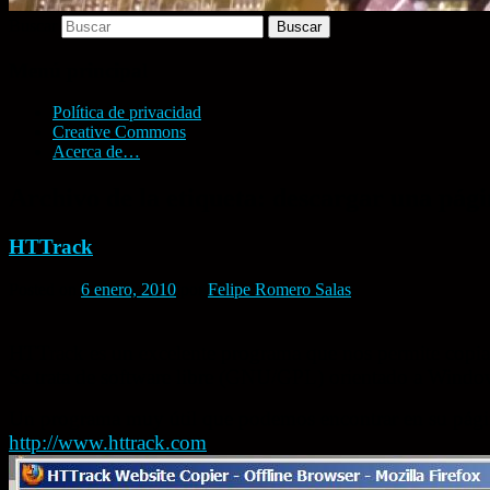
Buscar
Menú principal
Política de privacidad
Creative Commons
Acerca de…
Archivo de la etiqueta:
descargar una pág
HTTrack
Posted on
6 enero, 2010
por
Felipe Romero Salas
HTTrack es un excelente programa que nos permite copia
Se trata de software libre (GNU/GPL) orientado a Windo
Un programa muy útil que podemos encontrar en su págin
http://www.httrack.com