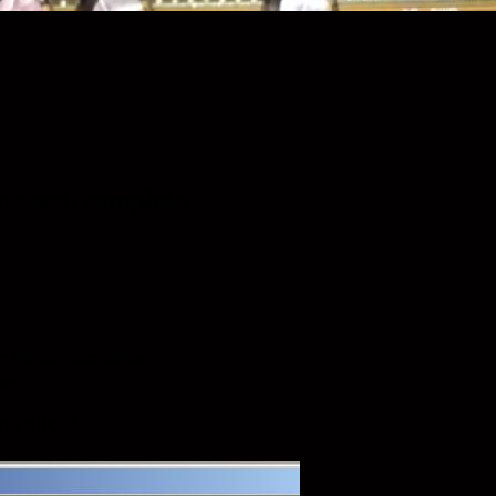
ina web completa
r Webs completas.
ws.
a oficial: