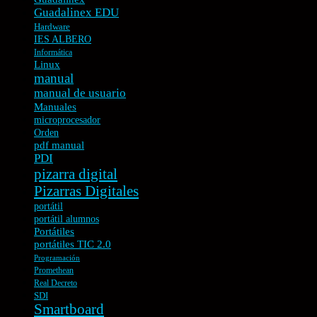
Guadalinex EDU
Hardware
IES ALBERO
Informática
Linux
manual
manual de usuario
Manuales
microprocesador
Orden
pdf manual
PDI
pizarra digital
Pizarras Digitales
portátil
portátil alumnos
Portátiles
portátiles TIC 2.0
Programación
Promethean
Real Decreto
SDI
Smartboard