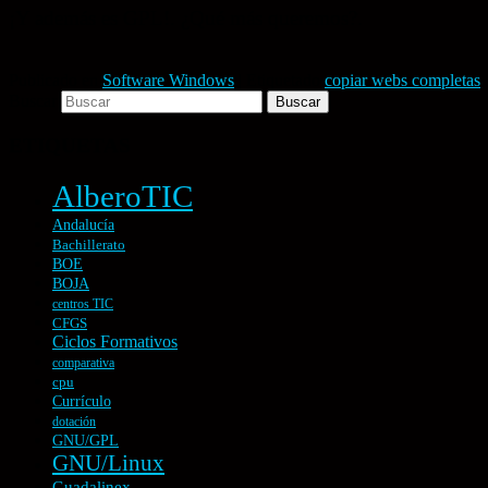
¡Y además es GPL!. ¿Qué más queremos?.
Publicado en
Software Windows
|
Etiquetado
copiar webs completas
Buscar
ETIQUETAS
AlberoTIC
Andalucía
Bachillerato
BOE
BOJA
centros TIC
CFGS
Ciclos Formativos
comparativa
cpu
Currículo
dotación
GNU/GPL
GNU/Linux
Guadalinex