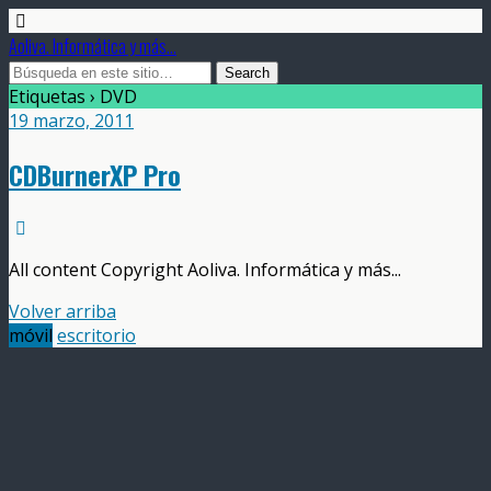
Aoliva. Informática y más...
Etiquetas › DVD
19 marzo, 2011
CDBurnerXP Pro
All content Copyright Aoliva. Informática y más...
Volver arriba
móvil
escritorio