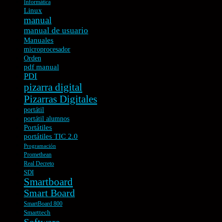
Informática
Linux
manual
manual de usuario
Manuales
microprocesador
Orden
pdf manual
PDI
pizarra digital
Pizarras Digitales
portátil
portátil alumnos
Portátiles
portátiles TIC 2.0
Programación
Promethean
Real Decreto
SDI
Smartboard
Smart Board
SmartBoard 800
Smarttech