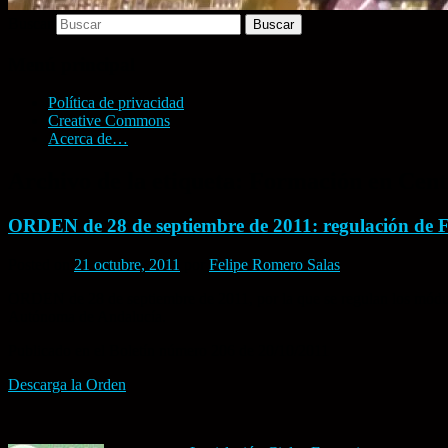
Buscar
Menú principal
Política de privacidad
Creative Commons
Acerca de…
Archivo de la etiqueta:
Formación en Cent
ORDEN de 28 de septiembre de 2011: regulación de 
Posted on
21 octubre, 2011
por
Felipe Romero Salas
ORDEN de 28 de septiembre de 2011, por la que se regulan los módulo
Autónoma de Andalucía.
Publicado en el Boletín número 206 de 20/10/2011
Descarga la Orden