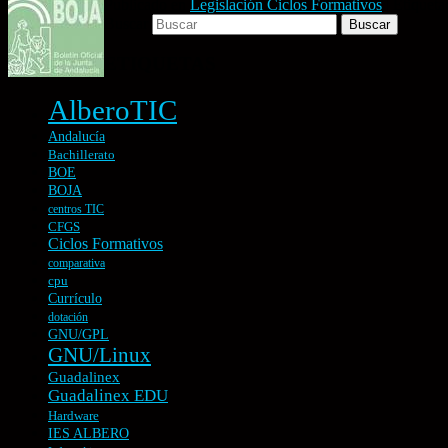
Publicado en
Legislación Ciclos Formativos
|
Etiqueta
Buscar
ETIQUETAS
AlberoTIC
Andalucía
Bachillerato
BOE
BOJA
centros TIC
CFGS
Ciclos Formativos
comparativa
cpu
Currículo
dotación
GNU/GPL
GNU/Linux
Guadalinex
Guadalinex EDU
Hardware
IES ALBERO