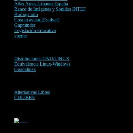
Atlas Áreas Urbanas España
Banco de Imágenes y Sonidos INTEF
Burbuja.info
Crea tu avatar (Evolver)
Gapminder
Legislación Educativa
vozme
Sistemas Operativos
Distribuciones GNU/LINUX
Equivalencia Linux-Windows
Guadalinex
Software Libre
Alternativas Libres
CDLIBRE
Wikipedia
Archivos