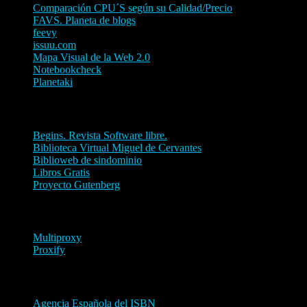
Comparación CPU´S según su Calidad/Precio
FAVS. Planeta de blogs
feevy
issuu.com
Mapa Visual de la Web 2.0
Notebookcheck
Planetaki
Libros Libres
Begins. Revista Software libre.
Biblioteca Virtual Miguel de Cervantes
Biblioweb de sindominio
Libros Gratis
Proyecto Gutenberg
Proxy Anónimo
Multiproxy
Proxify
Sin Clasificar
Agencia Española del ISBN