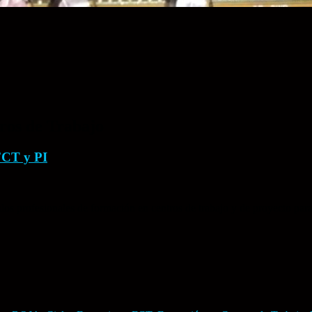
ros de Trabajo
FCT y PI
s profesionales de formación en centros de trabajo y de proyecto par