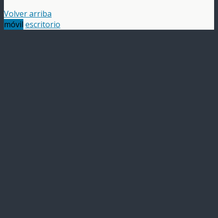
Volver arriba
móvil
escritorio