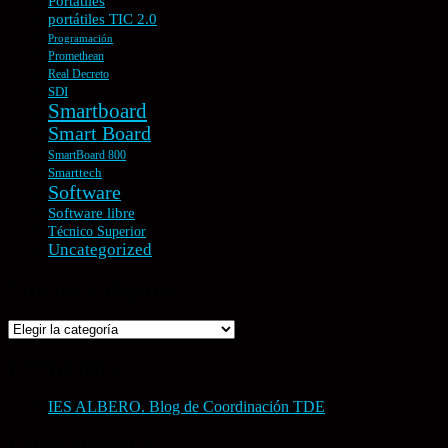
Portátiles
portátiles TIC 2.0
Programación
Promethean
Real Decreto
SDI
Smartboard
Smart Board
SmartBoard 800
Smarttech
Software
Software libre
Técnico Superior
Uncategorized
Artículos: categorías
Artículos:
categorías
Contributors
IES ALBERO. Blog de Coordinación TDE
Cursos/Manuales