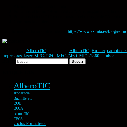
Abrimos la cubierta del tambor
Pulsamos el botón “Borrar/Volver”. Nos preguntará si hemos c
Pulsamos la tecla “1” y nos mostrará el mensaje de “Aceptado”
Cerramos la cubierta.
La información ha sido obtenida de:
https://www.astinta.es/blog/reini
Publicado en
AlberoTIC
|
Etiquetado
AlberoTIC
,
Brother
,
cambio de 
Impresoras
,
láser
,
MFC-7360
,
MFC-7460
,
MFC-7860
,
tambor
Buscar
ETIQUETAS
AlberoTIC
Andalucía
Bachillerato
BOE
BOJA
centros TIC
CFGS
Ciclos Formativos