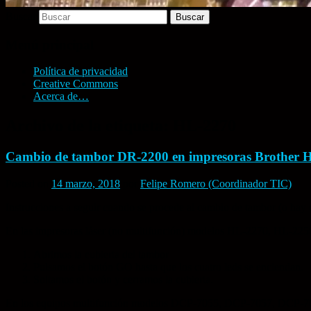
Buscar
Menú principal
Política de privacidad
Creative Commons
Acerca de…
Archivo de la etiqueta:
HL-2270
Cambio de tambor DR-2200 en impresoras Brother 
Posted on
14 marzo, 2018
por
Felipe Romero (Coordinador TIC)
Instrucciones a seguir cuando se procede al cambio de tambor (o hay 
En las impresoras láser (no multifunción) modelos HL-2270, HL-2250,
Abrimos la cubierta del tambor
Pulsamos el botón GO hasta que los cuatro leds se enciendan.
Soltamos el botón y cerramos la cubierta.
En los equipos multifunción modelos DCP-7055, DCP-7057, DCP-7