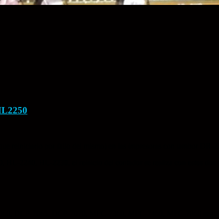
HL2250
que reiniciarlo por fallo del mismo) en las impresoras con tambor DR-2
 HL-2240, HL-2230, el reinicio del contador se realiza con estos dos 
060, DCP-7065, DCP-7070, MFC-7360, MFC-7460, MFC-7860 seguirem