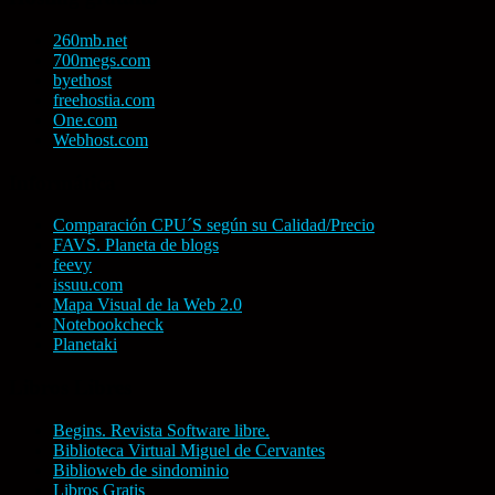
260mb.net
700megs.com
byethost
freehostia.com
One.com
Webhost.com
Informática
Comparación CPU´S según su Calidad/Precio
FAVS. Planeta de blogs
feevy
issuu.com
Mapa Visual de la Web 2.0
Notebookcheck
Planetaki
Libros Libres
Begins. Revista Software libre.
Biblioteca Virtual Miguel de Cervantes
Biblioweb de sindominio
Libros Gratis