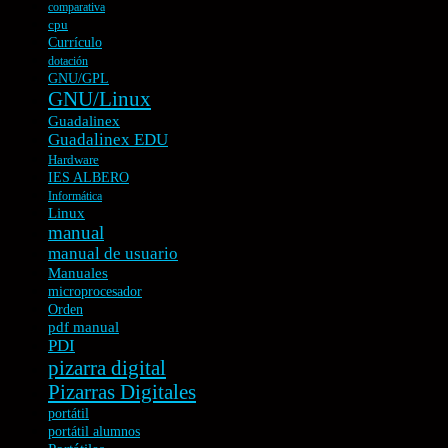
comparativa
cpu
Currículo
dotación
GNU/GPL
GNU/Linux
Guadalinex
Guadalinex EDU
Hardware
IES ALBERO
Informática
Linux
manual
manual de usuario
Manuales
microprocesador
Orden
pdf manual
PDI
pizarra digital
Pizarras Digitales
portátil
portátil alumnos