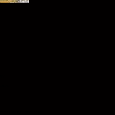
200.
pasos:
os los siguientes pasos: