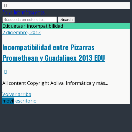
Aoliva. Informática y más...
Etiquetas › incompatibilidad
2 diciembre, 2013
Incompatibilidad entre Pizarras
Promethean y Guadalinex 2013 EDU
All content Copyright Aoliva. Informática y más...
Volver arriba
móvil
escritorio