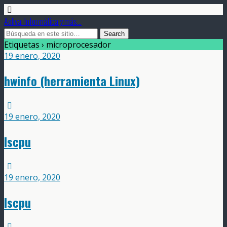
Aoliva. Informática y más...
Etiquetas › microprocesador
19 enero, 2020
hwinfo (herramienta Linux)
19 enero, 2020
lscpu
19 enero, 2020
lscpu