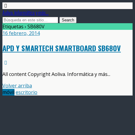
Aoliva. Informática y más...
Etiquetas › SB680V
16 febrero, 2014
APD Y SMARTECH SMARTBOARD SB680V
All content Copyright Aoliva. Informática y más...
Volver arriba
móvil
escritorio