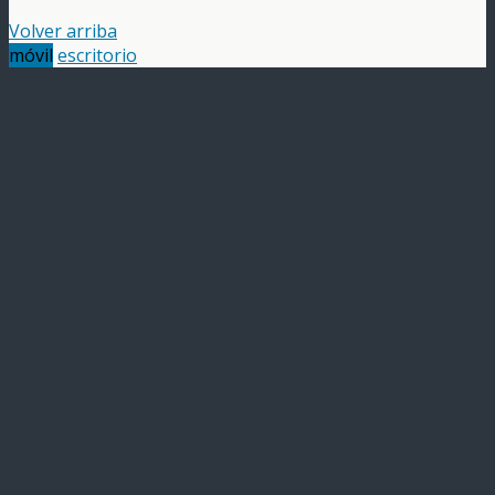
Volver arriba
móvil
escritorio