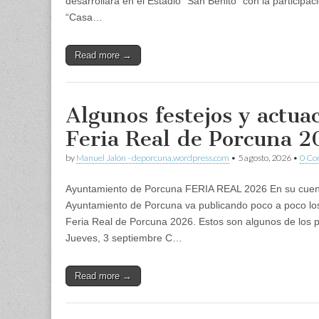
desarrollará en el Estadio “San Benito” con la participa
“Casa…
Read more →
Algunos festejos y actua
Feria Real de Porcuna 
by
Manuel Jalón - deporcuna.wordpress.com
•
5 agosto, 2026
•
0 C
Ayuntamiento de Porcuna FERIA REAL 2026 En su cuen
Ayuntamiento de Porcuna va publicando poco a poco los 
Feria Real de Porcuna 2026. Estos son algunos de lo
Jueves, 3 septiembre C…
Read more →