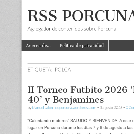
RSS PORCUN
Agregador de contenidos sobre Porcuna
Skip
Main
Acerca de…
Política de privacidad
to
menu
content
ETIQUETA:
IPOLCA
II Torneo Futbito 2026 
40’ y Benjamines
by
Manuel Jalón - deporcuna.wordpress.com
•
5 agosto, 2026
•
0 C
“Calentando motores” SALUDO Y BIENVENIDA: A este ev
lugar en Porcuna durante los días 7 y 8 de agosto a la