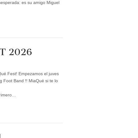
nesperada: es su amigo Miguel
ST 2026
aQué Fest! Empezamos el juves
g Foot Band !! MiaQué si te lo
primero…
1