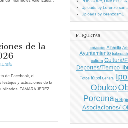
ción de “Mármoles Valenzuela”,
PUB GORY, UNA ÉPOCA
Uploads by Lorenzo santi
Uploads by lorenzosm1
ETIQUETAS
ciones de la
Alharilla
Art
actividades
Ayuntamiento
2026
baloncest
Cultura/F
cultura
omments
Deportes/Tiempo lib
Ipo
ta de Facebook, el
fútbol
Fotos
General
festejos y actuaciones de la
Obulco
Ob
s publicados: TAMARA JEREZ
Porcuna
Religi
Asociaciones/ 