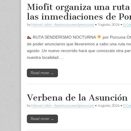
Miofit organiza una rut
las inmediaciones de Po
by
Manuel Jalón - deporcuna.wordpress.com
•
5 agosto, 2026
•
0 C
RUTA SENDERISMO NOCTURNA
por Porcuna Ot
de poder anunciaros que llevaremos a cabo una ruta no
agosto .Un nuevo recorrido hará que conozcáis otra par
nuestra localidad….
Read more →
Verbena de la Asunción
by
Manuel Jalón - deporcuna.wordpress.com
•
4 agosto, 2026
•
0 C
Read more →