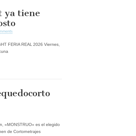
 ya tiene
osto
omments
HT FERIA REAL 2026 Viernes,
cuna
quedocorto
ción, «MONSTRUO» es el elegido
o
amen de Cortometrajes