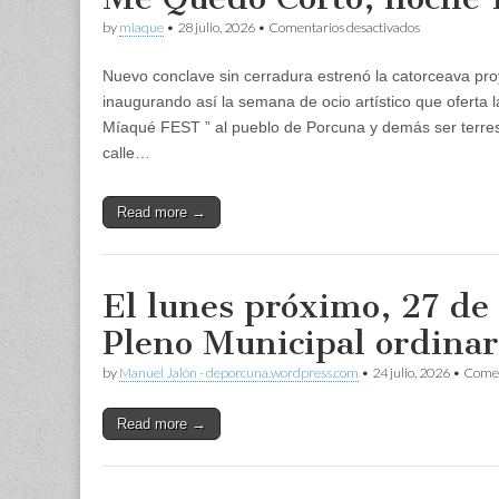
en
by
miaque
•
28 julio, 2026
•
Comentarios desactivados
Me
Quedo
Nuevo conclave sin cerradura estrenó la catorceava pr
Corto,
noche
inaugurando así la semana de ocio artístico que ofer
1
Míaqué FEST ” al pueblo de Porcuna y demás ser terrest
calle…
Read more →
El lunes próximo, 27 de 
Pleno Municipal ordinar
by
Manuel Jalón - deporcuna.wordpress.com
•
24 julio, 2026
•
Comen
Read more →