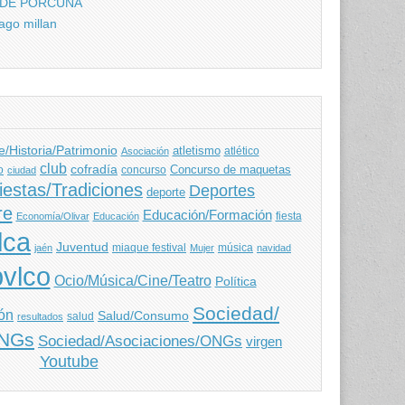
 DE PORCUNA
ago millan
e/Historia/Patrimonio
atletismo
Asociación
atlético
club
cofradía
o
concurso
Concurso de maquetas
ciudad
iestas/Tradiciones
Deportes
deporte
re
Educación/Formación
fiesta
Economía/Olivar
Educación
lca
Juventud
miaque festival
música
jaén
Mujer
navidad
vlco
Ocio/Música/Cine/Teatro
Política
Sociedad/
ón
Salud/Consumo
salud
resultados
ONGs
Sociedad/Asociaciones/ONGs
virgen
Youtube