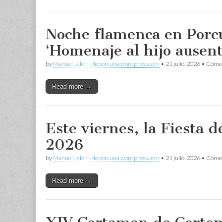
Noche flamenca en Porc
‘Homenaje al hijo ausen
by
Manuel Jalón - deporcuna.wordpress.com
•
21 julio, 2026
•
Comen
Read more →
Este viernes, la Fiesta d
2026
by
Manuel Jalón - deporcuna.wordpress.com
•
21 julio, 2026
•
Comen
Read more →