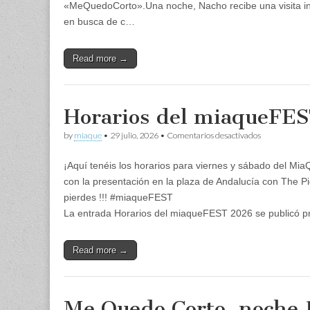
«MeQuedoCorto».Una noche, Nacho recibe una visita i
en busca de c…
Read more →
Horarios del miaqueFE
en
by
miaque
•
29 julio, 2026
•
Comentarios desactivados
Horarios
del
¡Aquí tenéis los horarios para viernes y sábado del Mi
miaqueFEST
2026
con la presentación en la plaza de Andalucía con The Pi
pierdes !!! #miaqueFEST
La entrada Horarios del miaqueFEST 2026 se publicó 
Read more →
Me Quedo Corto, noche 