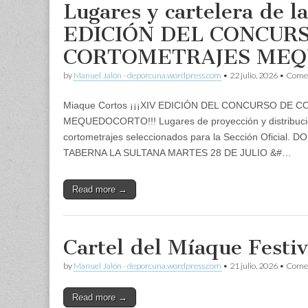
Lugares y cartelera de l
EDICIÓN DEL CONCUR
CORTOMETRAJES ME
by
Manuel Jalón - deporcuna.wordpress.com
•
22 julio, 2026
•
Comen
Miaque Cortos ¡¡¡XIV EDICIÓN DEL CONCURSO DE
MEQUEDOCORTO!!! Lugares de proyección y distribució
cortometrajes seleccionados para la Sección Oficial.
TABERNA LA SULTANA MARTES 28 DE JULIO &#…
Read more →
Cartel del Míaque Festiv
by
Manuel Jalón - deporcuna.wordpress.com
•
21 julio, 2026
•
Comen
Read more →