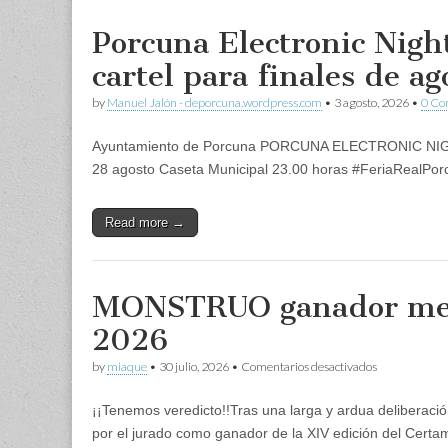
Porcuna Electronic Night
cartel para finales de ag
by
Manuel Jalón - deporcuna.wordpress.com
•
3 agosto, 2026
•
0 C
Ayuntamiento de Porcuna PORCUNA ELECTRONIC NIG
28 agosto Caseta Municipal 23.00 horas #FeriaRealPor
Read more →
MONSTRUO ganador me
2026
en
by
miaque
•
30 julio, 2026
•
Comentarios desactivados
MONSTRUO
ganador
¡¡Tenemos veredicto!!Tras una larga y ardua delibera
mequedocort
2026
por el jurado como ganador de la XIV edición del Cert