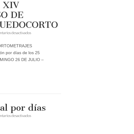
a XIV
Pleno
Municipal
SO DE
ordinario
QUEDOCORTO
en
tarios desactivados
Lugares
y
 CORTOMETRAJES
cartelera
de
n por días de los 25
la
 DOMINGO 26 DE JULIO –
XIV
EDICIÓN
DEL
CONCURSO
DE
CORTOMETRAJES
MEQUEDOCORTO
al por días
en
tarios desactivados
Cartel
del
Míaque