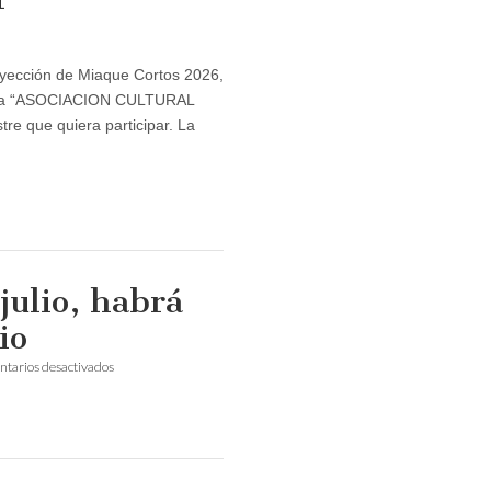
oyección de Miaque Cortos 2026,
ta la “ASOCIACION CULTURAL
re que quiera participar. La
julio, habrá
io
en
tarios desactivados
El
lunes
próximo,
27
de
julio,
habrá